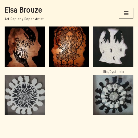
Elsa Brouze
Aller
Art Papier / Paper Artist
au
contenu
Uto/Dystopia